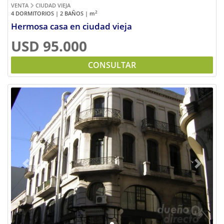
VENTA
CIUDAD VIEJA
2
4 DORMITORIOS | 2 BAÑOS |
m
Hermosa casa en ciudad vieja
USD 95.000
CONSULTAR
Previous
Next