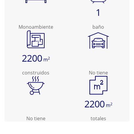
1
Monoambiente
baño
2200
2
m
construidos
No tiene
2200
2
m
No tiene
totales