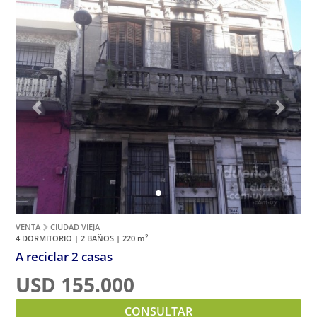
Previous
Next
VENTA
CIUDAD VIEJA
2
4 DORMITORIO | 2 BAÑOS | 220
m
A reciclar 2 casas
USD 155.000
CONSULTAR