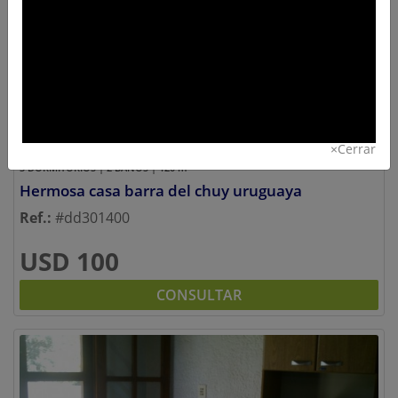
Previous
Next
×
Cerrar
ALQUILER
BARRA DEL CHUY
2
3 DORMITORIOS | 2 BAÑOS | 120
m
Hermosa casa barra del chuy uruguaya
Ref.:
#dd301400
USD 100
CONSULTAR