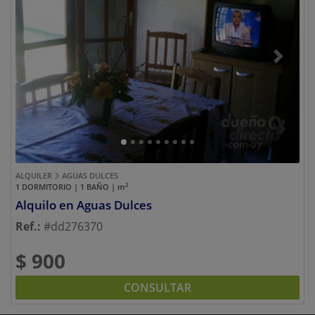
Previous
Next
ALQUILER
AGUAS DULCES
2
1 DORMITORIO | 1 BAÑO |
m
Alquilo en Aguas Dulces
Ref.:
#dd276370
$ 900
CONSULTAR