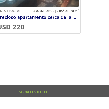
2
ENTA
POCITOS
3 DORMITORIOS | 2 BAÑOS | 91
m
Precioso apartamento cerca de la playa de Pocitos
USD 220
MONTEVIDEO
Ventas en Malvín
Ventas en Carrasco