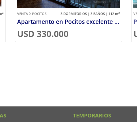
2
2
m
VENTA
POCITOS
3 DORMITORIOS | 3 BAÑOS | 112
m
V
Apartamento en Pocitos excelente ubicación
USD 330.000
AS
TEMPORARIOS
 en Montevideo
Alquileres en Punta del Este
en Punta del Este
Alquileres en Rocha