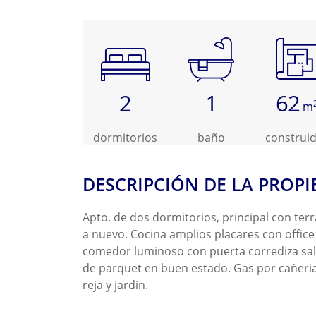
2
1
62
m
dormitorios
baño
construi
DESCRIPCIÓN DE LA PROP
Apto. de dos dormitorios, principal con te
a nuevo. Cocina amplios placares con office 
comedor luminoso con puerta corrediza sali
de parquet en buen estado. Gas por cañeria
reja y jardin.