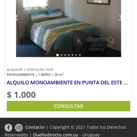
Previous
Next
ALQUILER
PUNTA DEL ESTE
2
MONOAMBIENTE | 1 BAÑO | 30
m
ALQUILO MONOAMBIENTE EN PUNTA DEL ESTE por día semana o mes
$ 1.000
CONSULTAR
Contacto
| Copyright © 2021 Todos los Derechos
Reservados |
Dueñodirecto.com.uy
- Uruguay