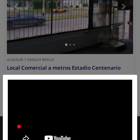
Previous
Next
ALQUILER
PARQUE BATLLE
Local Comercial a metros Estadio Centenario
Ref.:
#dd396578
$ 16
CONSULTAR
Contacto
| Copyright © 2021 Todos los Derechos
Reservados |
Dueñodirecto.com.uy
- Uruguay