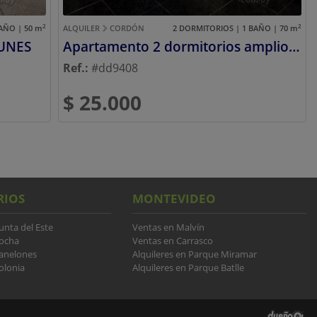
2
2
AÑO | 50
m
ALQUILER
CORDÓN
2 DORMITORIOS | 1 BAÑO | 70
m
UNES
Apartamento 2 dormitorios amplio cercano a Facultades de Derecho y Psicología
Ref.:
#dd9408
$ 25.000
RIOS
MONTEVIDEO
unta del Este
Ventas en Malvín
Rocha
Ventas en Carrasco
Canelones
Alquileres en Parque Miramar
olonia
Alquileres en Parque Batlle