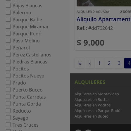
Pajas Blancas
Palermo
ALQUILER
AGUADA
2 DOR
Parque Batlle
Parque Miramar
Ref.:
#dd792642
Parque Rodó
$ 9.000
Paso Molino
Peñarol
Perez Castellanos
Piedras Blancas
«
‹
1
2
3
4
Pocitos
Pocitos Nuevo
ALQUILERES
Prado
Puerto Buceo
Alquileres en Montevideo
Punta Carretas
Alquileres en Rocha
Punta Gorda
Alquileres en Pocitos
Reducto
Alquileres en Parque Rodó
Alquileres en Buceo
Sayago
Tres Cruces