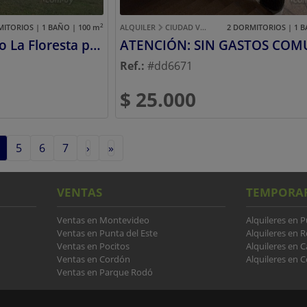
2
MITORIOS | 1 BAÑO | 100
m
ALQUILER
CIUDAD VIEJA
2 DORMITORIOS | 1 B
Aliquilo Apartamento La Floresta por fin de semana o mes entero
ATENCIÓN: SIN GASTOS COM
Ref.:
#dd6671
$ 25.000
5
6
7
›
»
VENTAS
TEMPORA
Ventas en Montevideo
Alquileres en P
Ventas en Punta del Este
Alquileres en 
Ventas en Pocitos
Alquileres en 
Ventas en Cordón
Alquileres en C
Ventas en Parque Rodó