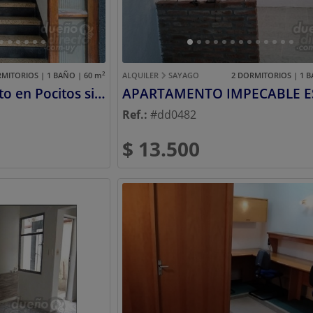
2
RMITORIOS | 1 BAÑO | 60
m
ALQUILER
SAYAGO
2 DORMITORIOS | 1 B
Cómodo apartamento en Pocitos sin gastos comunes
Ref.:
#dd0482
$ 13.500