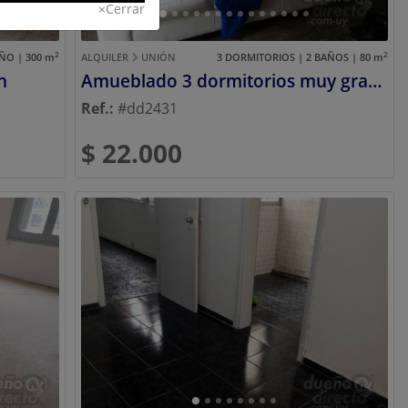
×
Cerrar
2
2
ÑO | 300
m
ALQUILER
UNIÓN
3 DORMITORIOS | 2 BAÑOS | 80
m
n
Amueblado 3 dormitorios muy grandes! Zona 8 de Octubre y 20 de Febrero!! Acepto Depósito en Garantía!!
Ref.:
#dd2431
$ 22.000