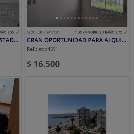
2
2
AÑO | 55
m
ALQUILER
SAYAGO
1 DORMITORIO | 1 BAÑO | 72
m
APARTAMENTO IMPECABLE ESTADO COMPLEJO MILLAN Y LECOCQ
GRAN OPORTUNIDAD PARA ALQUILAR CASA DE 1 DORMITORIO
Ref.:
#dd4591
$ 16.500