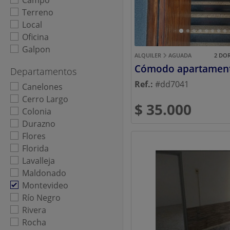
Campo
Terreno
Local
Oficina
Galpon
ALQUILER
AGUADA
2 DO
Departamentos
Ref.:
#dd7041
Canelones
Cerro Largo
$ 35.000
Colonia
Durazno
Flores
Florida
Lavalleja
Maldonado
Montevideo
Río Negro
Rivera
Rocha