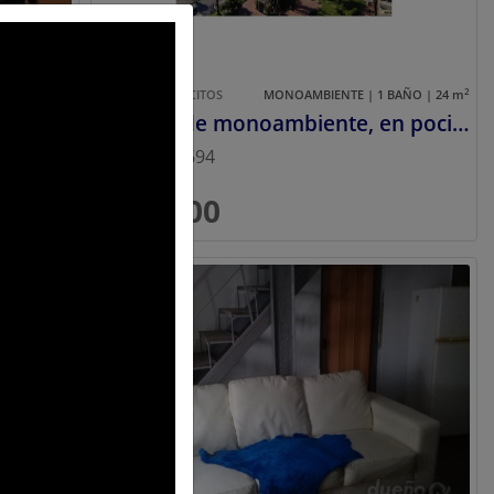
2
2
AÑO | 18
m
ALQUILER
POCITOS
MONOAMBIENTE | 1 BAÑO | 24
m
da
Alquiler de monoambiente, en pocitos
Ref.:
#dd2694
$ 16.000