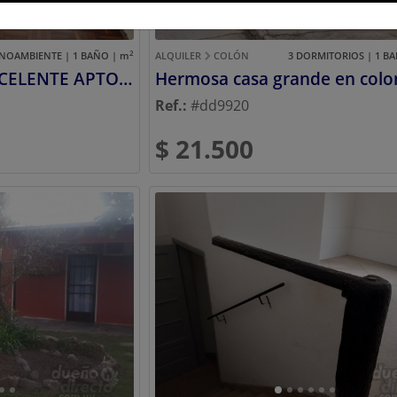
2
OAMBIENTE | 1 BAÑO |
m
ALQUILER
COLÓN
3 DORMITORIOS | 1 BA
DUEÑO ALQUILA EXCELENTE APTO,MUY ILUMINADO A 2 CUADRAS Y MEDIA DEL MAR!!!
Hermosa casa grande en colo
Ref.:
#dd9920
$ 21.500