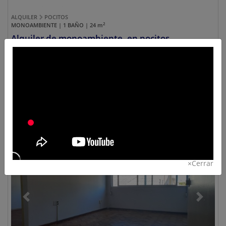
ALQUILER
POCITOS
2
MONOAMBIENTE | 1 BAÑO | 24
m
Alquiler de monoambiente, en pocitos
Ref.:
#dd2694
$ 16.000
CONSULTAR
×
Cerrar
Previous
Next