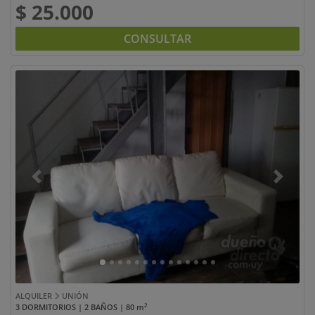
$ 25.000
CONSULTAR
Previous
Next
ALQUILER
UNIÓN
2
3 DORMITORIOS | 2 BAÑOS | 80
m