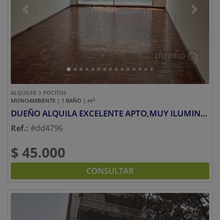
Previous
Next
ALQUILER
POCITOS
2
MONOAMBIENTE | 1 BAÑO |
m
DUEÑO ALQUILA EXCELENTE APTO,MUY ILUMINADO A 2 CUADRAS Y MEDIA DEL MAR!!!
Ref.:
#dd4796
$ 45.000
CONSULTAR