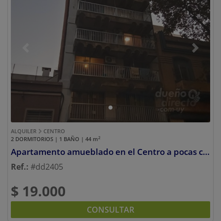
Previous
Next
ALQUILER
CENTRO
2
2 DORMITORIOS | 1 BAÑO | 44
m
Apartamento amueblado en el Centro a pocas cuadras de la Rambla
Ref.:
#dd2405
$ 19.000
CONSULTAR