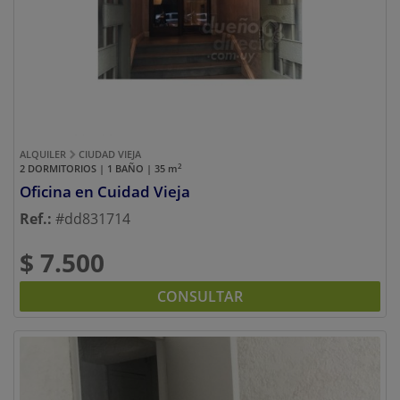
Previous
Next
ALQUILER
CIUDAD VIEJA
2
2 DORMITORIOS | 1 BAÑO | 35
m
Oficina en Cuidad Vieja
Ref.:
#dd831714
$ 7.500
CONSULTAR