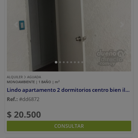
Previous
Next
ALQUILER
AGUADA
2
MONOAMBIENTE | 1 BAÑO |
m
Lindo apartamento 2 dormitorios centro bien iluminado 4o piso
Ref.:
#dd6872
$ 20.500
CONSULTAR