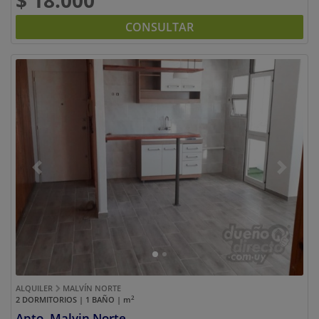
$ 18.000
CONSULTAR
Previous
Next
ALQUILER
MALVÍN NORTE
2
2 DORMITORIOS | 1 BAÑO |
m
Apto. Malvin Norte