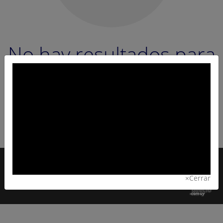
No hay resultados para
tu búsqueda.
No hemos obtenido ningún resultado que se ajuste a
tus criterios de búsqueda.
Modifica la búsqueda para seguir navegando.
Contacto
| Copyright © 2021 Todos los Derechos
Reservados |
Dueñodirecto.com.uy
- Uruguay
×
Cerrar