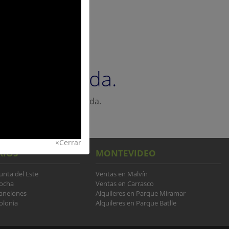
 tu búsqueda.
tus criterios de búsqueda.
avegando.
×
Cerrar
RIOS
MONTEVIDEO
unta del Este
Ventas en Malvín
Rocha
Ventas en Carrasco
Canelones
Alquileres en Parque Miramar
olonia
Alquileres en Parque Batlle