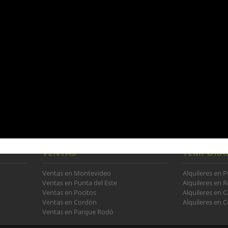
No hay resultados para
No hemos obtenido ningún resultado que se ajuste a 
Modifica la búsqueda para seguir n
VENTAS
TEMPORA
Ventas en Montevideo
Alquileres en P
Ventas en Punta del Este
Alquileres en 
Ventas en Pocitos
Alquileres en 
Ventas en Cordón
Alquileres en C
Ventas en Parque Rodó