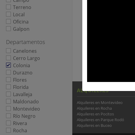
Campo
Terreno
Local
Oficina
Galpon
Departamentos
Canelones
Cerro Largo
Colonia
Durazno
Flores
Florida
ALQUILERES
Lavalleja
Maldonado
Alquileres en Montevideo
Montevideo
Alquileres en Rocha
Alquileres en Pocitos
Río Negro
Alquileres en Parque Rodó
Rivera
Alquileres en Buceo
Rocha